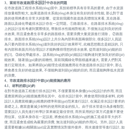
排水設計
3、當前市政道路
中存在的問題
在市政道路工程排水系統(tǒng)當中, 其技術標準具有非常高的要求, 由于水資源
排放量相對較大, 如果道路排水系統(tǒng)本身沒有良好的排水性能, 那么對于道
路的使用將產生非常大的影響。從當前我國市政道路具體情況來看, 其在路基、
路面以及綠化帶處排水設計存在一定問題。①路基排水。在路基排水系統(tǒng)
上的設計沒有考慮到實際情況, 導致排水性能相對較差, 不僅無法起到良好的排
水效果, 而且還會產生非常多的路面積水, 需要浪費大量資源進行清除 。②路面
排水。路面排水系統(tǒng)設計上共分為內部和表面兩個部分, 很多設計人員認
為只要內部排水系統(tǒng)達到良好的設計效果即可, 此種思想觀念是錯誤的, 只
有內部和表面共同合理設計才能夠獲得理想的排水效果, 從而達到節(jié)能的目
的[3]。③綠化帶處排水。該系統(tǒng)的節(jié)能設計能夠達到更加良好的節(jié)
能效果。隨著規(guī)劃的前瞻性, 當前我國綠化帶面積越來越大, 需要人們對其
進行定期澆水。如果將節(jié)能理念或措施應用在市政道路排水設計當中, 那么
將會產生良好的收益效果, 不僅能夠達到節(jié)能的目的, 而且還能夠降低水資源
的浪費。
4、市政道路排水設計中節(jié)能措施的應用
4.1、材料的節(jié)約
在對市政道路工程進行排水設計時, 不僅要重視本身優(yōu)化設計的作用, 而且
還應當將節(jié)能措施應用在其中。在排水設計當中, 將會使用到很多材料, 此時
設計人員應當根據(jù)相應的標準和規(guī)范來進行設計, 在滿足排水設計要求的
基礎之上, 應當盡量減少材料的使用和資金的投入。由于排水管道分為多種類型,
需要設計人員先進行科學計算來確定最佳管徑, 而所采用的計算方式盡量不要使
用估算。估算本身存在一定誤差, 將會給排水系統(tǒng)的施工造成非常大的不
便, 而且還會造成較為嚴重的浪費, 無法達到節(jié)能的作用[4]。另外, 設計人員
還需要根據(jù)相關規(guī)定及實際情況對接外接井、雨水連接管等進行設計, 如