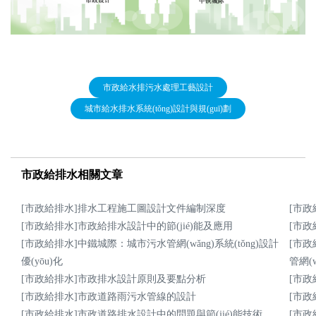
工程案例
市政給水排污水處理工藝設計
城市給水排水系統(tǒng)設計與規(guī)劃
市政給排水相關文章
招聘信息
[市政給排水]排水工程施工圖設計文件編制深度
[市
[市政給排水]市政給排水設計中的節(jié)能及應用
[市
[市政給排水]中鐵城際：城市污水管網(wǎng)系統(tǒng)設計
[市政
優(yōu)化
管網(
[市政給排水]市政排水設計原則及要點分析
[市
[市政給排水]市政道路雨污水管線的設計
[市政
[市政給排水]市政道路排水設計中的問題與節(jié)能技術
[市