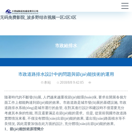
女高中生自慰免费观看唯美清纯_中文字幕人妻av一区二区_Av高级毛片
无码免费影院_波多野结衣视频一区2区3区
市政給排水
市政道路排水設計中的問題與節(jié)能技術的運用
本站
2018/8/8 9:42:05
隨著時代的不斷發(fā)展, 人們越來越重視節(jié)能環(huán)保, 要求在開展各個方
面工作上都能夠達到節(jié)能的效果。市政道路是城市發(fā)展的基礎設施, 市政
道路排水系統(tǒng)是城市運行的血管, 在對其進行設計和建設時不僅需要充分
考慮其本身的性能, 而且還要滿足在節(jié)能的需求。但是, 從當前我國市政道路
實際情況來看, 不僅沒有體現(xiàn)出節(jié)能的效果, 還出現(xiàn)路面積水等不
良情況, 因此需要加強在此方面的設計, 充分體現(xiàn)出節(jié)能的效果。
1、節(jié)能技術原理簡介