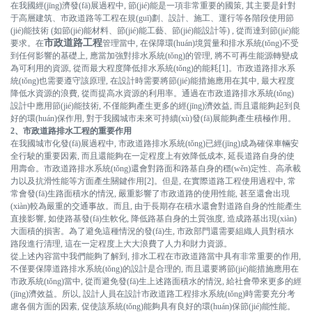
在我國經(jīng)濟發(fā)展過程中, 節(jié)能是一項非常重要的國策, 其主要是針對
于高層建筑、市政道路等工程在規(guī)劃、設計、施工、運行等各階段使用節
(jié)能技術 (如節(jié)能材料、節(jié)能工藝、節(jié)能設計等) , 從而達到節(jié)能
市政道路工程
要求。在
管理當中, 在保障環(huán)境質量和排水系統(tǒng)不受
到任何影響的基礎上, 應當加強對排水系統(tǒng)的管理, 將不可再生能源轉變成
為可利用的資源, 從而最大程度降低排水系統(tǒng)的能耗[1]。市政道路排水系
統(tǒng)也需要遵守該原理, 在設計時需要將節(jié)能措施應用在其中, 最大程度
降低水資源的浪費, 從而提高水資源的利用率。通過在市政道路排水系統(tǒng)
設計中應用節(jié)能技術, 不僅能夠產生更多的經(jīng)濟效益, 而且還能夠起到良
好的環(huán)保作用, 對于我國城市未來可持續(xù)發(fā)展能夠產生積極作用。
2、市政道路排水工程的重要作用
在我國城市化發(fā)展過程中, 市政道路排水系統(tǒng)已經(jīng)成為確保車輛安
全行駛的重要因素, 而且還能夠在一定程度上有效降低成本, 延長道路自身的使
用壽命。市政道路排水系統(tǒng)還會對路面和路基自身的穩(wěn)定性、高承載
力以及抗滑性能等方面產生關鍵作用[2]。但是, 在實際道路工程使用過程中, 常
常會發(fā)生路面積水的情況, 嚴重影響了市政道路的使用性能, 甚至還會出現
(xiàn)較為嚴重的交通事故。而且, 由于長期存在積水還會對道路自身的性能產生
直接影響, 如使路基發(fā)生軟化, 降低路基自身的土質強度, 造成路基出現(xiàn)
大面積的損害。為了避免這種情況的發(fā)生, 市政部門還需要組織人員對積水
路段進行清理, 這在一定程度上大大浪費了人力和財力資源。
從上述內容當中我們能夠了解到, 排水工程在市政道路當中具有非常重要的作用,
不僅要保障道路排水系統(tǒng)的設計是合理的, 而且還要將節(jié)能措施應用在
市政系統(tǒng)當中, 從而避免發(fā)生上述路面積水的情況, 給社會帶來更多的經
(jīng)濟效益。所以, 設計人員在設計市政道路工程排水系統(tǒng)時需要充分考
慮各個方面的因素, 促使該系統(tǒng)能夠具有良好的環(huán)保節(jié)能性能。