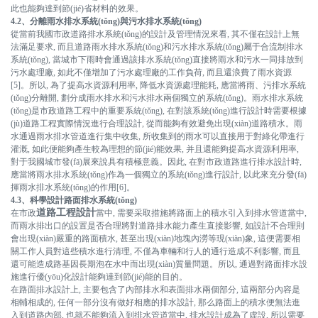
此也能夠達到節(jié)省材料的效果。
4.2、分離雨水排水系統(tǒng)與污水排水系統(tǒng)
從當前我國市政道路排水系統(tǒng)的設計及管理情況來看, 其不僅在設計上無
法滿足要求, 而且道路雨水排水系統(tǒng)和污水排水系統(tǒng)屬于合流制排水
系統(tǒng), 當城市下雨時會通過該排水系統(tǒng)直接將雨水和污水一同排放到
污水處理廠, 如此不僅增加了污水處理廠的工作負荷, 而且還浪費了雨水資源
[5]。所以, 為了提高水資源利用率, 降低水資源處理能耗, 應當將雨、污排水系統
(tǒng)分離開, 劃分成雨水排水和污水排水兩個獨立的系統(tǒng)。雨水排水系統
(tǒng)是市政道路工程中的重要系統(tǒng), 在對該系統(tǒng)進行設計時需要根據
(jù)道路工程實際情況進行合理設計, 從而能夠有效避免出現(xiàn)道路積水。雨
水通過雨水排水管道進行集中收集, 所收集到的雨水可以直接用于對綠化帶進行
灌溉, 如此便能夠產生較為理想的節(jié)能效果, 并且還能夠提高水資源利用率,
對于我國城市發(fā)展來說具有積極意義。因此, 在對市政道路進行排水設計時,
首頁
應當將雨水排水系統(tǒng)作為一個獨立的系統(tǒng)進行設計, 以此來充分發(fā)
揮雨水排水系統(tǒng)的作用[6]。
4.3、科學設計路面排水系統(tǒng)
道路工程設計
在市政
當中, 需要采取措施將路面上的積水引入到排水管道當中,
而雨水排出口的設置是否合理將對道路排水能力產生直接影響, 如設計不合理則
會出現(xiàn)嚴重的路面積水, 甚至出現(xiàn)地塊內澇等現(xiàn)象, 這便需要相
關工作人員對這些積水進行清理, 不僅為車輛和行人的通行造成不利影響, 而且
還可能造成路基因長期泡在水中而出現(xiàn)質量問題。所以, 通過對路面排水設
施進行優(yōu)化設計能夠達到節(jié)能的目的。
在路面排水設計上, 主要包含了內部排水和表面排水兩個部分, 這兩部分內容是
相輔相成的, 任何一部分沒有做好相應的排水設計, 那么路面上的積水便無法進
企業(yè)概況
入到道路內部, 也就不能夠流入到排水管道當中, 排水設計成為了虛設, 所以需要