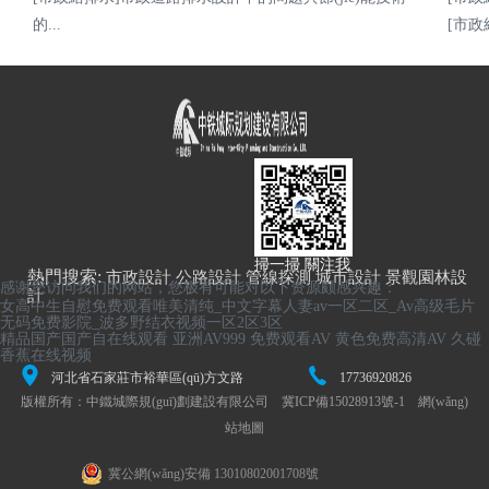
的...
[市政
戰(zhàn)略合作
聯(lián)系我們
掃一掃 關注我
熱門搜索:
市政設計
公路設計
管線探測
城市設計
景觀園林設
感谢您访问我们的网站，您极有可能对以下资源颇感兴趣：
計
女高中生自慰免费观看唯美清纯_中文字幕人妻av一区二区_Av高级毛片
无码免费影院_波多野结衣视频一区2区3区
精品国产国产自在线观看
亚洲AV999
免费观看AV
黄色免费高清AV
久碰
香蕉在线视频
河北省石家莊市裕華區(qū)方文路
17736920826
版權所有：
中鐵城際規(guī)劃建設有限公司
冀ICP備15028913號-1
網(wǎng)
2號
站地圖
冀公網(wǎng)安備 13010802001708號