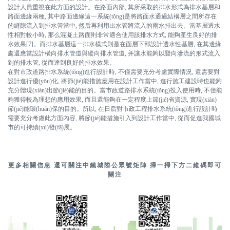
設計人員重視在此方面的設計。在路面內部, 其所采取的排水形式為排水基層和
路面邊緣兩種, 其中路面邊緣這一系統(tǒng)是將路面水通過結構層之間所存在
的縫隙流入到排水管當中, 然后再利用出水管將流入的雨水排出去。當基層透水
性相對較小時, 那么混凝土路面則非常適合使用該排水方式, 能夠產生良好的排
水效果[7]。而排水基層這一排水模式則是在面層下部設計透水性基層, 在其邊緣
處還應當設計橫向排水管道與縱向排水管道, 并讓水能夠以豎向滲流的形式流入
到的排水管, 從而達到良好的排水效果。
在對市政道路排水系統(tǒng)進行設計時, 不僅需要充分考慮實際情況, 還需要對
設計進行優(yōu)化, 將節(jié)能措施應用在設計工作當中, 進行施工建設時也能夠
新聞中心
充分體現(xiàn)出節(jié)能的目的。當市政道路排水系統(tǒng)投入使用時, 不僅能
夠獲得較為理想的應用效果, 而且還能夠在一定程度上節(jié)省資源, 實現(xiàn)
節(jié)能環(huán)保的目的。所以, 在日后對市政工程排水系統(tǒng)進行設計時
需要充分考慮此方面內容, 將節(jié)能措施引入到設計工作當中, 從而促進我國城
市的可持續(xù)發(fā)展。
更多相關信息 還可關注中鐵城際公眾號矩陣 掃一掃下方二維碼即可
關注
服務領域