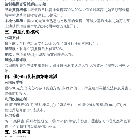
編制機構資質與經(jīng)驗
甲級資質機構
：報價通常比普通機構高30%-50%，但通過率高（如某頭部機構
城中村改造項目收費達117.6萬元）
。
本地化服務
：優(yōu)先選擇熟悉地方政策的機構，可減少溝通成本（如河北某
土地儲備項目由本地咨詢公司中標39.8萬元）
。
三、典型付款模式
分期支付
預付款
：合同簽訂后支付20%-30%（如可行性研究階段）
。
過程款
：取得立項批復后支付至50%
。
尾款
：專項債發(fā)行成功后支付剩余50%
。
風險共擔條款
若因編制失誤導致申報失敗，部分機構承諾退還30%-50%費用（需在合同中明
確）
。
四、優(yōu)化報價策略建議
分階段委托
優(yōu)先完成核心內容（實施方案+財務評價），待立項后再補充法律意見書，
降低前期投入
。
利用政策紅利
選擇“自審自發(fā)”試點地區(qū)（如廣東），可減少省級審核環(huán)節(jié)，
縮短周期并節(jié)省成本
。
捆綁采購
將“一案兩書”與可行性研究、環(huán)評等合并招標，通過規(guī)模效應降低單
價（如某縣打包采購總價25萬元）
。
五、注意事項