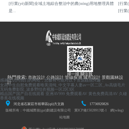
[行業(yè)新聞]全域土地綜合整治中的農(nóng)用地整理具體
[行業
是...
[行業
戰(zhàn)略合作
掃一掃 關注我
熱門搜索:
市政設計
公路設計
管線探測
城市設計
景觀園林設
聯(lián)系我們
感谢您访问我们的网站，您极有可能对以下资源颇感兴趣：
計
女高中生自慰免费观看唯美清纯_中文字幕人妻av一区二区_Av高级毛片
无码免费影院_波多野结衣视频一区2区3区
精品国产国产自在线观看
亚洲AV999
免费观看AV
黄色免费高清AV
久碰
香蕉在线视频
河北省石家莊市裕華區(qū)方文路
17736920826
版權所有：
中鐵城際規(guī)劃建設有限公司
冀ICP備15028913號-1
網(wǎng)
2號
站地圖