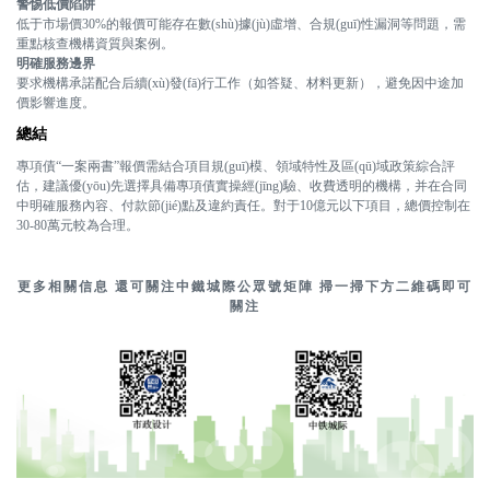
警惕低價陷阱
低于市場價30%的報價可能存在數(shù)據(jù)虛增、合規(guī)性漏洞等問題，需
首頁
重點核查機構資質與案例
。
明確服務邊界
要求機構承諾配合后續(xù)發(fā)行工作（如答疑、材料更新），避免因中途加
價影響進度
。
總結
專項債“一案兩書”報價需結合項目規(guī)模、領域特性及區(qū)域政策綜合評
估，建議優(yōu)先選擇具備專項債實操經(jīng)驗、收費透明的機構，并在合同
中明確服務內容、付款節(jié)點及違約責任。對于10億元以下項目，總價控制在
企業(yè)概況
30-80萬元較為合理
。
更多相關信息 還可關注中鐵城際公眾號矩陣 掃一掃下方二維碼即可
關注
新聞中心