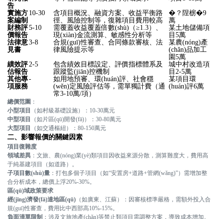
告
實施方
10-30
含項目概況、融資方案、收益平衡路
�？陧椖�9
案編制
徑、風險控制等，復雜項目費用較高
萬
財務評
5-10
需覆蓋收益覆蓋倍數(shù)（≥1.3）、
某土地儲備項
價報告
現(xiàn)金流測算、敏感性分析等
目5萬
法律意
3-8
合規(guī)性審查、合同條款審核、法
某農(nóng)產
見書
律風險提示等
(chǎn)品加工
園5萬
績效評
2-5
包含績效目標設定、評價指標體系及
城中村改造項
估報告
跟蹤監(jiān)控機制
目2-5萬
其他專
-
如用地預審、環(huán)評、社會穩
某項目環
項服務
(wěn)定風險評估等，需單獨計費（通
(huán)評6萬
常3-10萬/項）
總價范圍
：
小型項目
（如村級基礎設施）：10-30萬元
中型項目
（如片區(qū)開發(fā)）：30-80萬元
大型項目
（如交通樞紐）：80-150萬元
二、影響報價的關鍵因素
項目復雜度
領域差異
：文旅、農(nóng)業(yè)類項目因收益來源分散，測算難度大，費用高
于純基建項目（如道路）
。
子項目數(shù)量
：打包多個子項目（如“安置房+道路+管網(wǎng)”）需增加整
合分析成本，總價上浮20%-30%
。
區(qū)域政策要求
經(jīng)濟發(fā)達地區(qū)
（如廣東、江蘇）：因審核標準嚴格，需額外投入合
規(guī)性審查，費用比中西部高10%-15%
。
負面清單限制
：涉及文旅地產(chǎn)等禁止類項目需調整方案，導致成本增加
。