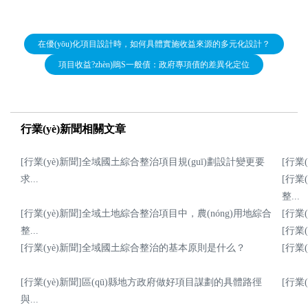
在優(yōu)化項目設計時，如何具體實施收益來源的多元化設計？
服務領域
項目收益?zhèn)鵙S一般債：政府專項債的差異化定位
行業(yè)新聞相關文章
工程案例
[行業(yè)新聞]全域國土綜合整治項目規(guī)劃設計變更要
[行業
求...
[行業
整...
[行業(yè)新聞]全域土地綜合整治項目中，農(nóng)用地綜合
[行業
整...
[行業
[行業(yè)新聞]全域國土綜合整治的基本原則是什么？
[行業
招聘信息
[行業(yè)新聞]區(qū)縣地方政府做好項目謀劃的具體路徑
[行業
與...