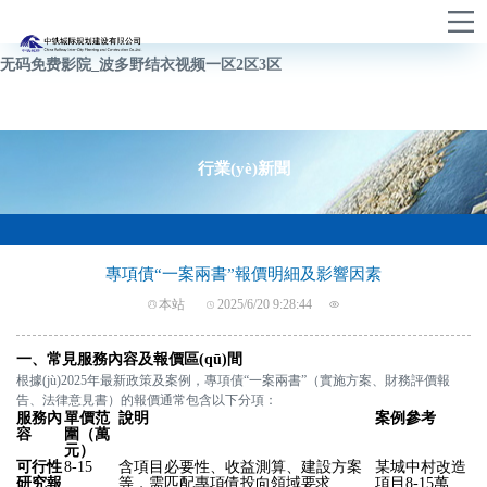
女高中生自慰免费观看唯美清纯_中文字幕人妻av一区二区_Av高级毛片
无码免费影院_波多野结衣视频一区2区3区
行業(yè)新聞
專項債“一案兩書”報價明細及影響因素
本站
2025/6/20 9:28:44
一、常見服務內容及報價區(qū)間
根據(jù)2025年最新政策及案例，專項債“一案兩書”（實施方案、財務評價報
告、法律意見書）的報價通常包含以下分項：
服務內
單價范
說明
案例參考
容
圍（萬
元）
可行性
8-15
含項目必要性、收益測算、建設方案
某城中村改造
研究報
等，需匹配專項債投向領域要求
項目8-15萬